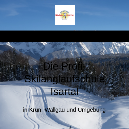
Die Profi-
Skilanglaufschule
Isartal
in Krün, Wallgau und Umgebung